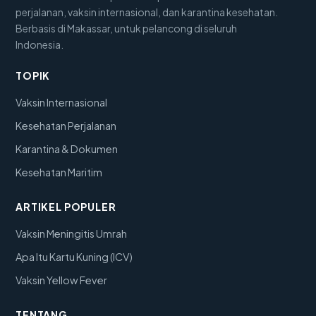
perjalanan, vaksin internasional, dan karantina kesehatan.
Berbasis di Makassar, untuk pelancong di seluruh
Indonesia.
TOPIK
Vaksin Internasional
Kesehatan Perjalanan
Karantina & Dokumen
Kesehatan Maritim
ARTIKEL POPULER
Vaksin Meningitis Umrah
Apa Itu Kartu Kuning (ICV)
Vaksin Yellow Fever
TENTANG