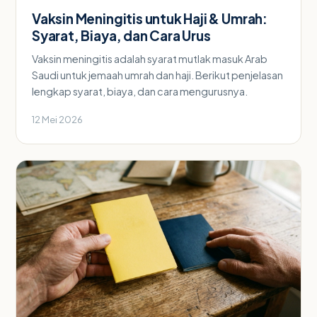
Vaksin Meningitis untuk Haji & Umrah:
Syarat, Biaya, dan Cara Urus
Vaksin meningitis adalah syarat mutlak masuk Arab
Saudi untuk jemaah umrah dan haji. Berikut penjelasan
lengkap syarat, biaya, dan cara mengurusnya.
12 Mei 2026