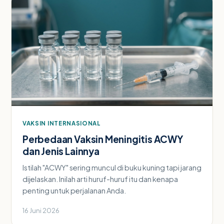
VAKSIN INTERNASIONAL
Perbedaan Vaksin Meningitis ACWY
dan Jenis Lainnya
Istilah "ACWY" sering muncul di buku kuning tapi jarang
dijelaskan. Inilah arti huruf-huruf itu dan kenapa
penting untuk perjalanan Anda.
16 Juni 2026