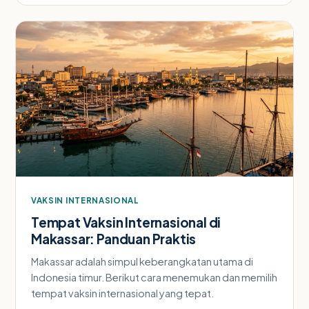
VAKSIN INTERNASIONAL
Tempat Vaksin Internasional di
Makassar: Panduan Praktis
Makassar adalah simpul keberangkatan utama di
Indonesia timur. Berikut cara menemukan dan memilih
tempat vaksin internasional yang tepat.