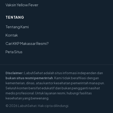
Vaksin Yellow Fever
TENTANG
Tentang Kami
Kontak
Cari KKP Makassar Resmi?
Peta Situs
Disclaimer:
LabuhSehat adalah situs informasi independen dan
bukan situs resmi pemerintah
. Kami tidak berafiliasi dengan
kementerian, dinas, atau kantor kesehatan pemerintah mana pun.
Seluruh konten bersifat edukatif dan bukan pengganti nasihat
medis profesional. Untuk layanan resmi, hubungi fasilitas
kesehatan yang berwenang.
© 2026 LabuhSehat. Hak cipta dilindungi.