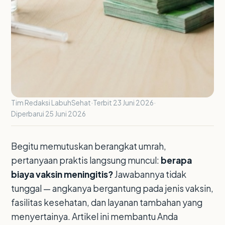
Tim Redaksi LabuhSehat
·
Terbit 23 Juni 2026
·
Diperbarui 25 Juni 2026
Begitu memutuskan berangkat umrah,
pertanyaan praktis langsung muncul:
berapa
biaya vaksin meningitis?
Jawabannya tidak
tunggal — angkanya bergantung pada jenis vaksin,
fasilitas kesehatan, dan layanan tambahan yang
menyertainya. Artikel ini membantu Anda