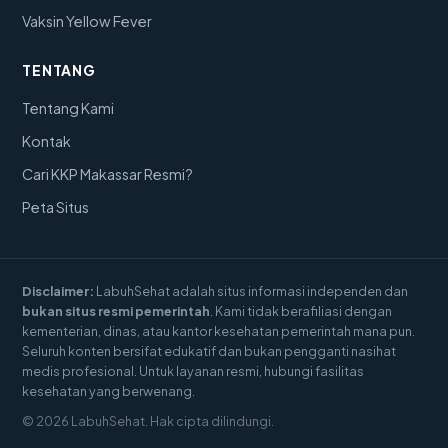
Vaksin Yellow Fever
TENTANG
Tentang Kami
Kontak
Cari KKP Makassar Resmi?
Peta Situs
Disclaimer:
LabuhSehat adalah situs informasi independen dan
bukan situs resmi pemerintah
. Kami tidak berafiliasi dengan
kementerian, dinas, atau kantor kesehatan pemerintah mana pun.
Seluruh konten bersifat edukatif dan bukan pengganti nasihat
medis profesional. Untuk layanan resmi, hubungi fasilitas
kesehatan yang berwenang.
© 2026 LabuhSehat. Hak cipta dilindungi.