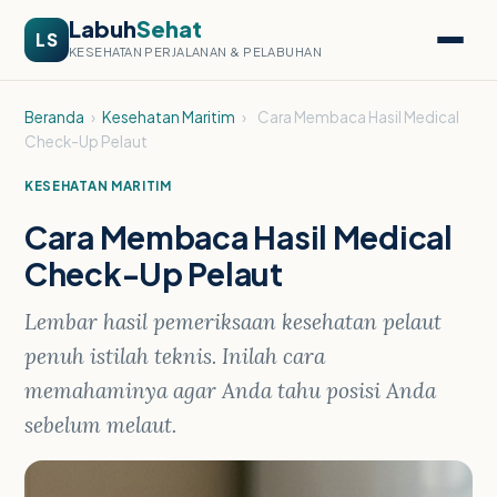
Labuh
Sehat
LS
KESEHATAN PERJALANAN & PELABUHAN
Beranda
›
Kesehatan Maritim
›
Cara Membaca Hasil Medical
Check-Up Pelaut
KESEHATAN MARITIM
Cara Membaca Hasil Medical
Check-Up Pelaut
Lembar hasil pemeriksaan kesehatan pelaut
penuh istilah teknis. Inilah cara
memahaminya agar Anda tahu posisi Anda
sebelum melaut.