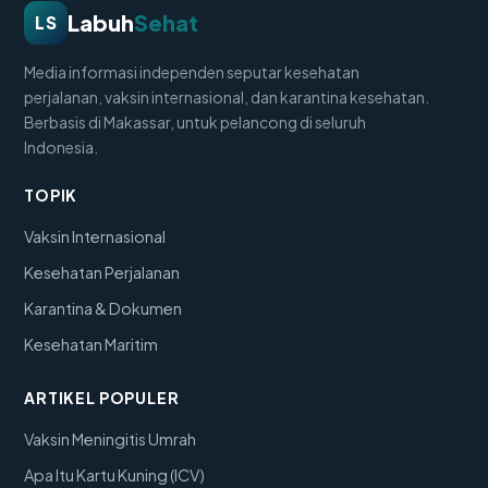
Labuh
Sehat
LS
Media informasi independen seputar kesehatan
perjalanan, vaksin internasional, dan karantina kesehatan.
Berbasis di Makassar, untuk pelancong di seluruh
Indonesia.
TOPIK
Vaksin Internasional
Kesehatan Perjalanan
Karantina & Dokumen
Kesehatan Maritim
ARTIKEL POPULER
Vaksin Meningitis Umrah
Apa Itu Kartu Kuning (ICV)